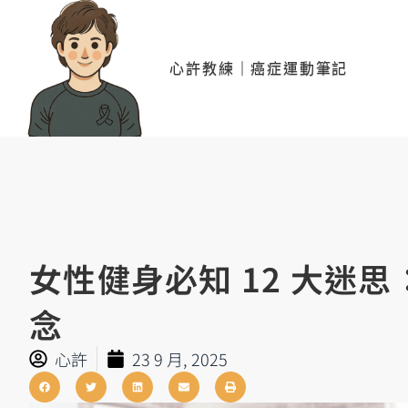
心許教練｜癌症運動筆記
女性健身必知 12 大迷
念
心許
23 9 月, 2025