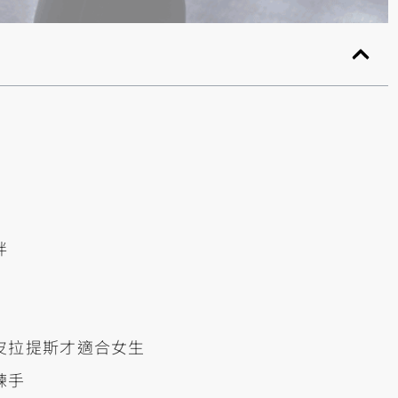
胖
皮拉提斯才適合女生
練手