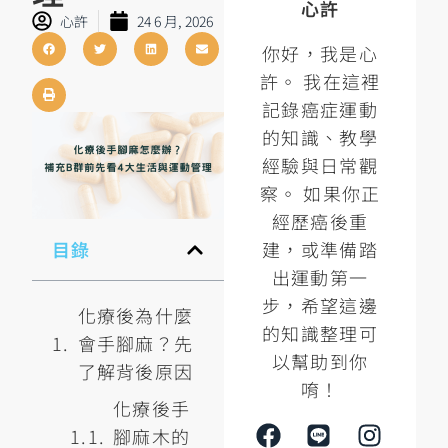
心許
心許
24 6 月, 2026
你好，我是心
許。 我在這裡
記錄癌症運動
的知識、教學
經驗與日常觀
察。 如果你正
經歷癌後重
建，或準備踏
目錄
出運動第一
步，希望這邊
化療後為什麼
的知識整理可
會手腳麻？先
以幫助到你
了解背後原因
唷！
化療後手
腳麻木的