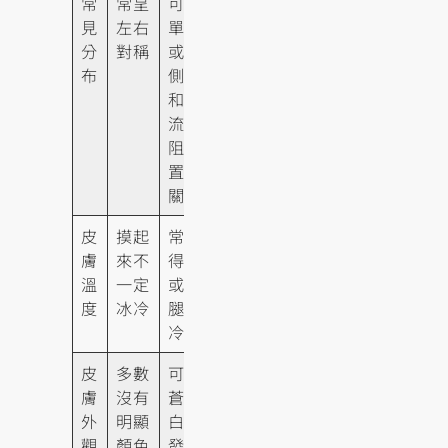
常
常呈
可能
見
左右
單側
分
對稱
或雙
布
側，
和血
流受
阻位
置有
關
皮
摸起
常覺
膚
來不
得腳
溫
一定
或小
度
冰冷
腿冰
冷
皮
多數
可能
膚
沒有
蒼
外
明顯
白、
觀
顏色
發