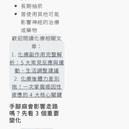
長期抽菸
曾使用其他可能
影響神經的治療
或藥物
歡迎閱讀化療相關文
章：
1.
化療副作用完整解
析：5 大常見反應與運
動、生活調整建議
2.
化療後體力差別
拖！一次掌握癌因性
疲憊的 4 大核心關鍵
手腳麻會影響走路
嗎？先看 3 個重要
變化