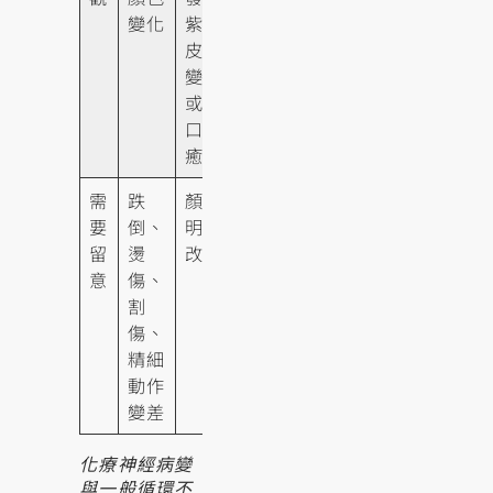
變化
紫、
皮膚
變薄
或傷
口難
癒合
需
跌
顏色
要
倒、
明顯
留
燙
改變
意
傷、
割
傷、
精細
動作
變差
化療神經病變
與一般循環不