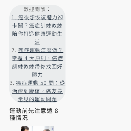
歡迎閱讀：
1. 癌後想恢復體力卻
卡關？癌症訓練教練
陪你打造健康運動生
活
2.
癌症運動怎麼做？
掌握 4 大原則，癌症
訓練教練帶你找回好
體力
3.
癌症運動 50 問：從
治療到康復，癌友最
常見的運動問題
運動前先注意這 8
種情況