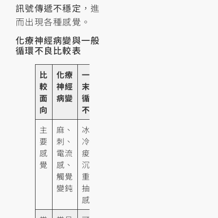
訊號傳遞不穩定
，進
而出現各種感覺。
化療神經病變與一般
循環不良比較表
比
化療
一般
較
神經
末梢
面
病變
循環
向
不良
主
麻、
冰
要
刺、
冷、
感
電流
痠、
覺
感、
沉
觸覺
重、
變鈍
抽筋
感