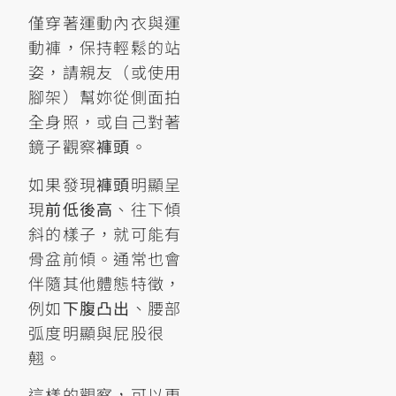
僅穿著運動內衣與運
動褲，保持輕鬆的站
姿，請親友（或使用
腳架）幫妳從側面拍
全身照，或自己對著
鏡子觀察
褲頭
。
如果發現
褲頭
明顯呈
現
前低後高
、往下傾
斜的樣子，就可能有
骨盆前傾。通常也會
伴隨其他體態特徵，
例如
下腹凸出
、腰部
弧度明顯與屁股很
翹。
這樣的觀察，可以更