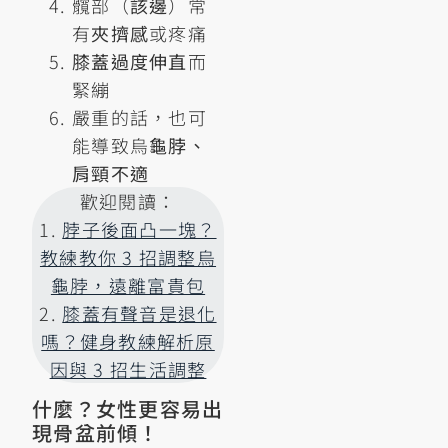
髖部（
該邊
）常
有
夾擠感
或疼痛
膝蓋過度伸直
而
緊繃
嚴重的話，也可
能導致烏
龜脖、
肩頸不適
歡迎閱讀：
1.
脖子後面凸一塊？
教練教你 3 招調整烏
龜脖，遠離富貴包
2.
膝蓋有聲音是退化
嗎？健身教練解析原
因與 3 招生活調整
什麼？女性更容易出
現骨盆前傾！