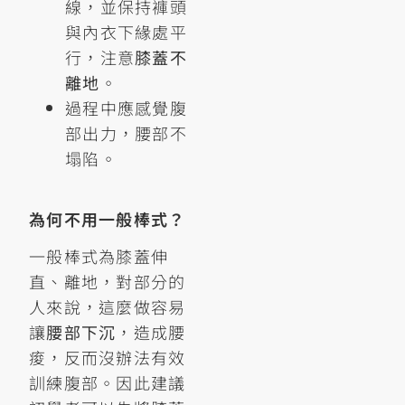
線，並保持褲頭
與內衣下緣處平
行，注意
膝蓋不
離地
。
過程中應感覺腹
部出力，腰部不
塌陷。
為何不用一般棒式？
一般棒式為膝蓋伸
直、離地，對部分的
人來說，這麼做容易
讓
腰部下沉
，造成腰
痠，反而沒辦法有效
訓練腹部。因此建議