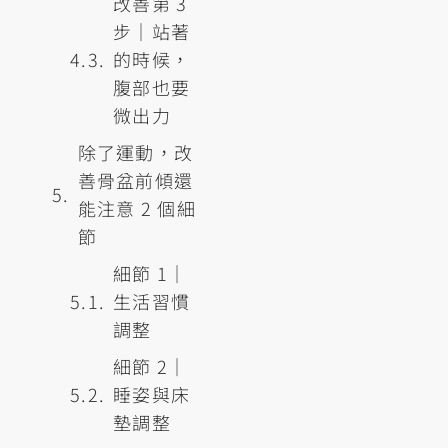
改善第 3
步｜站著
的時候，
腹部也要
微出力
除了運動，改
善骨盆前傾還
能注意 2 個細
節
細節 1｜
生活習慣
調整
細節 2｜
睡姿與床
墊調整