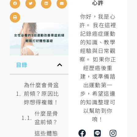
心許
你好，我是心
許。 我在這裡
記錄癌症運動
的知識、教學
經驗與日常觀
察。 如果你正
目錄
經歷癌後重
建，或準備踏
出運動第一
為什麼會骨盆
步，希望這邊
前傾？原因比
的知識整理可
妳想得複雜！
以幫助到你
什麼是骨
唷！
盆前傾？
這些體態