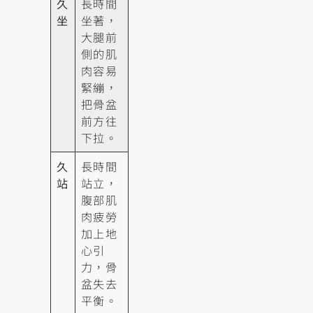
久
長時間
坐
坐著，
大腿前
側的肌
肉容易
緊繃，
把骨盆
前方往
下拉。
久
長時間
站
站立，
腹部肌
肉疲勞
加上地
心引
力，骨
盆失去
平衡。