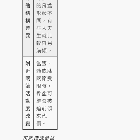
骼
的骨盆
結
形狀不
構
同，有
差
些人天
異
生就比
較容易
前傾。
附
當腰、
近
髖或膝
關
關節受
節
限時，
活
骨盆可
動
能會被
度
迫前傾
改
來代
變
償。
可能造成骨盆