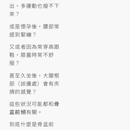
出，多運動也瘦不下
來？
或是懷孕後，腰部常
感到緊繃？
又或者因為常穿高跟
鞋，膝蓋時常不舒
服？
甚至久坐後，大腿根
部（該邊處）會有夾
擠的感覺？
這些狀況可能都和
骨
盆前傾
有關。
到底什麼是骨盆前