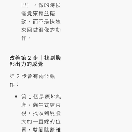
巴）。做的時候
需
覺察
骨盆擺
動，而不是快速
來回做很像的動
作。
改善第 2 步｜找到腹
部出力的感覺
第 2 步會有兩個動
作：
第 1 個是原地熊
爬。貓牛式結束
後，找頭到屁股
大約一直線的位
置，雙腳膝蓋離