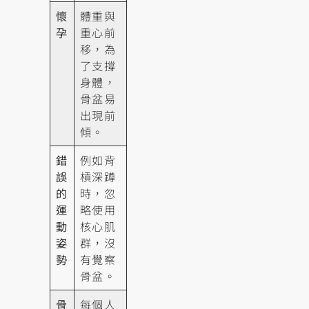
懷
體重與
孕
重心前
移，為
了支撐
身體，
骨盆易
出現前
傾。
錯
例如背
誤
槓深蹲
的
時，忽
運
略使用
動
核心肌
姿
群，沒
勢
有覺察
骨盆。
骨
每個人