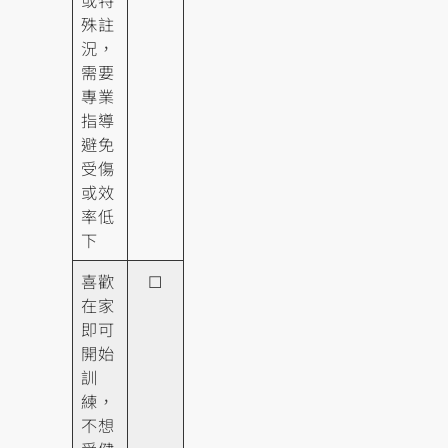
或特
殊註
況，
需要
專業
指導
避免
受傷
或效
率低
下
喜歡
☐
在家
即可
開始
訓
練，
不想