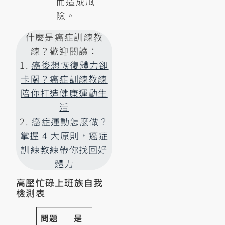
而造成風
險。
什麼是癌症訓練教
練？歡迎閱讀：
1.
癌後想恢復體力卻
卡關？癌症訓練教練
陪你打造健康運動生
活
2.
癌症運動怎麼做？
掌握 4 大原則，癌症
訓練教練帶你找回好
體力
高壓忙碌上班族自我
檢測表
問題
是