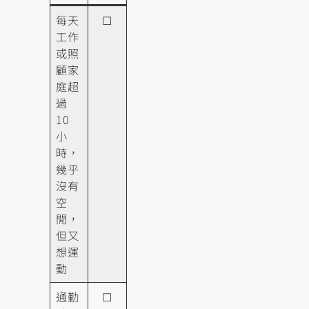
每天
☐
工作
或照
顧家
庭超
過
10
小
時，
幾乎
沒有
空
閒，
但又
想運
動
通勤
☐