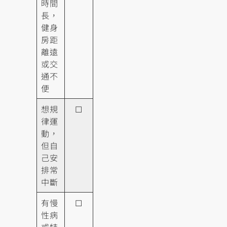
時間
長，
健身
房距
離遠
或交
通不
便
想規
☐
律運
動，
但自
己安
排常
中斷
有慢
☐
性病