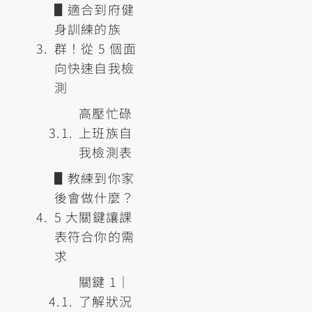
▋適合到府健
身訓練的族
群！從 5 個面
向快速自我檢
測
高壓忙碌
上班族自
我檢測表
▋教練到你家
後會做什麼？
5 大關鍵讓課
表符合你的需
求
關鍵 1｜
了解狀況