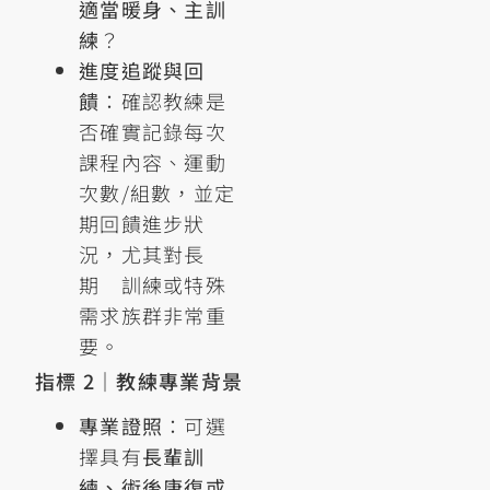
適當暖身、主訓
練
？
進度追蹤與回
饋
：確認教練是
否確實記錄每次
課程內容、運動
次數/組數，並定
期回饋進步狀
況，尤其對長
期 訓練或特殊
需求族群非常重
要。
指標 2｜教練專業背景
專業證照
：可選
擇具有
長輩訓
練、術後康復或