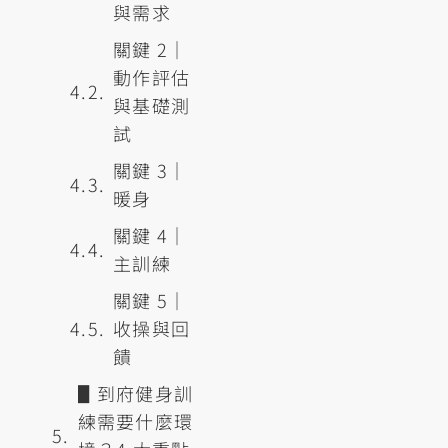
與需求
關鍵 2｜
動作評估
與基礎測
試
關鍵 3｜
暖身
關鍵 4｜
主訓練
關鍵 5｜
收操與回
饋
▋到府健身訓
練需要什麼環