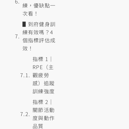
練，優缺點一
次看！
▋到府健身訓
練有效嗎？4
個指標評估成
效！
指標 1｜
RPE（主
觀疲勞
感）追蹤
訓練強度
指標 2｜
關節活動
度與動作
品質