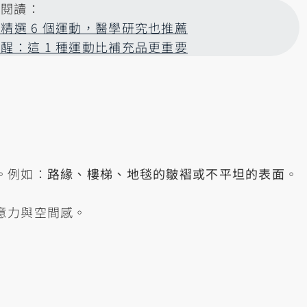
迎閱讀：
精選 6 個運動，醫學研究也推薦
醒：這 1 種運動比補充品更重要
。例如：
路緣、樓梯、地毯的皺褶或不平坦的表面
。
意力與空間感。